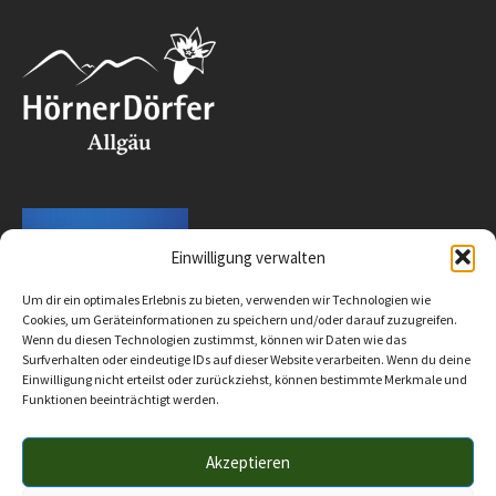
Einwilligung verwalten
Um dir ein optimales Erlebnis zu bieten, verwenden wir Technologien wie
Cookies, um Geräteinformationen zu speichern und/oder darauf zuzugreifen.
Wenn du diesen Technologien zustimmst, können wir Daten wie das
Surfverhalten oder eindeutige IDs auf dieser Website verarbeiten. Wenn du deine
Einwilligung nicht erteilst oder zurückziehst, können bestimmte Merkmale und
Funktionen beeinträchtigt werden.
Akzeptieren
Impressum
Datenschutz
Barrierefreiheit