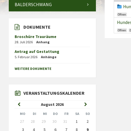
BALDERSCHWANG
Hun
Öffnen
Hundes
DOKUMENTE
Öffnen
Broschüre Trauräume
28. Juli 2026
Anhang
Antrag auf Gestattung
5. Februar 2026
Anhänge
WEITERE DOKUMENTE
VERANSTALTUNGSKALENDER
Previous
Next
August
2026
Month
Month
MO
DI
MI
DO
FR
SA
SO
Skip
27
28
29
30
31
1
2
calendar
days
3
4
5
6
7
8
9