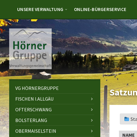
Skip
Skip
Skip
to
to
to
UNSERE VERWALTUNG
ONLINE-BÜRGERSERVICE
content
left
footer
sidebar
VG HÖRNERGRUPPE
Satzu
FISCHEN I.ALLGÄU
OFTERSCHWANG
St
BOLSTERLANG
OBERMAISELSTEIN
NAME