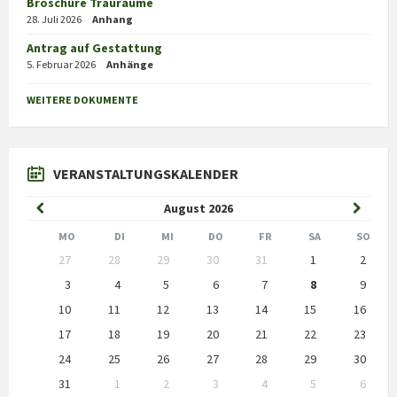
Broschüre Trauräume
28. Juli 2026
Anhang
Antrag auf Gestattung
5. Februar 2026
Anhänge
WEITERE DOKUMENTE
VERANSTALTUNGSKALENDER
Previous
Next
August
2026
Month
Month
MO
DI
MI
DO
FR
SA
SO
Skip
27
28
29
30
31
1
2
calendar
days
3
4
5
6
7
8
9
10
11
12
13
14
15
16
17
18
19
20
21
22
23
24
25
26
27
28
29
30
31
1
2
3
4
5
6