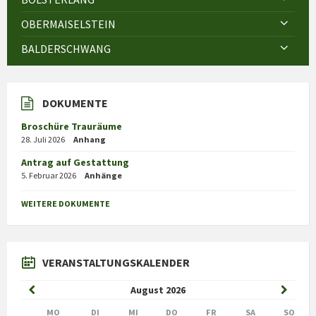
OBERMAISELSTEIN
BALDERSCHWANG
DOKUMENTE
Broschüre Trauräume
28. Juli 2026
Anhang
Antrag auf Gestattung
5. Februar 2026
Anhänge
WEITERE DOKUMENTE
VERANSTALTUNGSKALENDER
Previous
Next
August
2026
Month
Month
MO
DI
MI
DO
FR
SA
SO