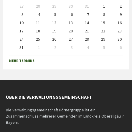
Skip
27
28
29
30
31
1
2
calendar
days
3
4
5
6
7
8
9
10
11
12
13
14
15
16
17
18
19
20
21
22
23
24
25
26
27
28
29
30
31
1
2
3
4
5
6
Back
to
MEHR TERMINE
calendar
days
ÜBER DIE VERWALTUNGSGEMEINSCHAFT
Die Verwaltungsgemeinschaft Hörnergruppe ist ein
Zusammenschluss mehrerer Gemeinden im Landkreis Oberallgäu in
Bayern.