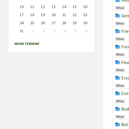
Heb
10
11
12
13
14
15
16
Öffnen
17
18
19
20
21
22
23
Gem
24
25
26
27
28
29
30
Öffnen
31
1
2
3
4
5
6
Fri
Back
Öffnen
to
MEHR TERMINE
calendar
Fre
days
Öffnen
Feu
Öffnen
Ers
Öffnen
Ent
Öffnen
Bod
Öffnen
Bet