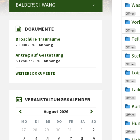
BALDERSCHWANG
Was
Öffnen
Vor
DOKUMENTE
Öffnen
Tei
Broschüre Trauräume
28. Juli 2026
Anhang
Öffnen
Antrag auf Gestattung
Ste
5. Februar 2026
Anhänge
Öffnen
Loi
WEITERE DOKUMENTE
Öffnen
Lad
Öffnen
VERANSTALTUNGSKALENDER
Kur
Previous
Next
August
2026
Öffnen
Month
Month
MO
DI
MI
DO
FR
SA
SO
Hun
Skip
27
28
29
30
31
1
2
Öffnen
calendar
days
3
4
5
6
7
8
9