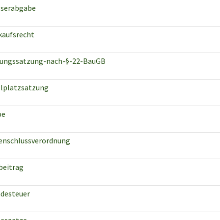
serabgabe
kaufsrecht
lungssatzung-nach-§-22-BauGB
llplatzsatzung
pe
enschlussverordnung
beitrag
desteuer