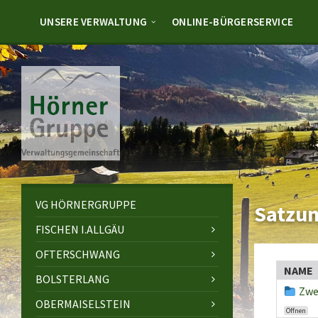
Skip
Skip
Skip
to
to
to
UNSERE VERWALTUNG
ONLINE-BÜRGERSERVICE
content
left
footer
sidebar
VG HÖRNERGRUPPE
Satzu
FISCHEN I.ALLGÄU
OFTERSCHWANG
NAME
BOLSTERLANG
Zwe
OBERMAISELSTEIN
Öffnen