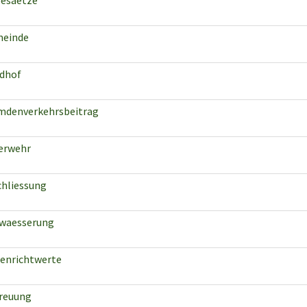
esaetze
einde
edhof
mdenverkehrsbeitrag
erwehr
chliessung
waesserung
enrichtwerte
reuung