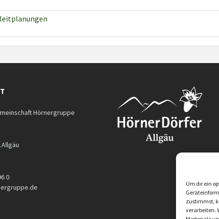
leitplanungen
KT
meinschaft Hörnergruppe
.Allgäu
96 0
Um dir ein op
nergruppe.de
Geräteinform
zustimmst, kö
verarbeiten. 
Merkmale und