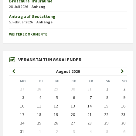
Broschüre Trauräume
28. Juli 2026
Anhang
Antrag auf Gestattung
5. Februar 2026
Anhänge
WEITERE DOKUMENTE
VERANSTALTUNGSKALENDER
Previous
Next
August
2026
Month
Month
MO
DI
MI
DO
FR
SA
SO
Skip
27
28
29
30
31
1
2
calendar
days
3
4
5
6
7
8
9
10
11
12
13
14
15
16
17
18
19
20
21
22
23
24
25
26
27
28
29
30
31
1
2
3
4
5
6