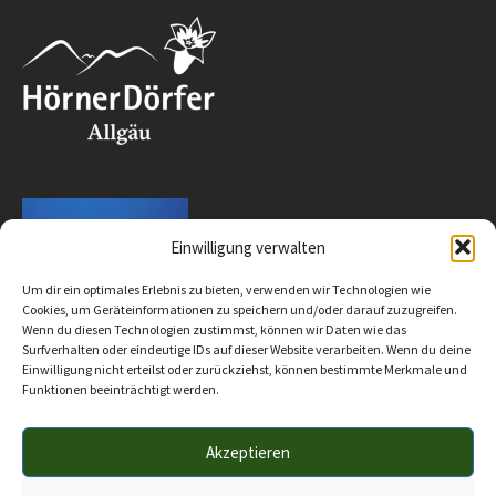
Einwilligung verwalten
Um dir ein optimales Erlebnis zu bieten, verwenden wir Technologien wie
Cookies, um Geräteinformationen zu speichern und/oder darauf zuzugreifen.
Wenn du diesen Technologien zustimmst, können wir Daten wie das
Surfverhalten oder eindeutige IDs auf dieser Website verarbeiten. Wenn du deine
Einwilligung nicht erteilst oder zurückziehst, können bestimmte Merkmale und
Funktionen beeinträchtigt werden.
Akzeptieren
Impressum
Datenschutz
Barrierefreiheit
© 2025 Verwaltungsgemeinschaft Hörnergruppe