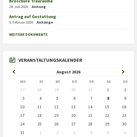
Broschüre Trauräume
28. Juli 2026
Anhang
Antrag auf Gestattung
5. Februar 2026
Anhänge
WEITERE DOKUMENTE
VERANSTALTUNGSKALENDER
Previous
Next
August
2026
Month
Month
MO
DI
MI
DO
FR
SA
SO
Skip
27
28
29
30
31
1
2
calendar
days
3
4
5
6
7
8
9
10
11
12
13
14
15
16
17
18
19
20
21
22
23
24
25
26
27
28
29
30
31
1
2
3
4
5
6