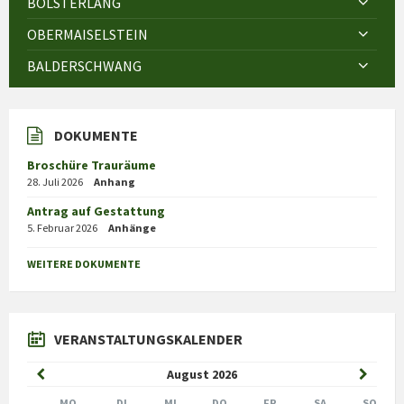
BOLSTERLANG
OBERMAISELSTEIN
BALDERSCHWANG
DOKUMENTE
Broschüre Trauräume
28. Juli 2026
Anhang
Antrag auf Gestattung
5. Februar 2026
Anhänge
WEITERE DOKUMENTE
VERANSTALTUNGSKALENDER
Previous
Next
August
2026
Month
Month
MO
DI
MI
DO
FR
SA
SO