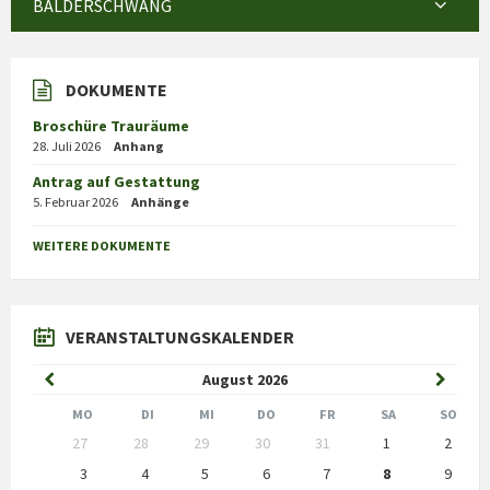
BALDERSCHWANG
DOKUMENTE
Broschüre Trauräume
28. Juli 2026
Anhang
Antrag auf Gestattung
5. Februar 2026
Anhänge
WEITERE DOKUMENTE
VERANSTALTUNGSKALENDER
Previous
Next
August
2026
Month
Month
MO
DI
MI
DO
FR
SA
SO
Skip
27
28
29
30
31
1
2
calendar
days
3
4
5
6
7
8
9