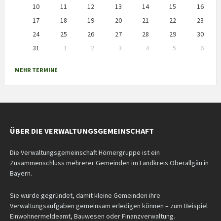
10
11
12
13
14
15
16
17
18
19
20
21
22
23
24
25
26
27
28
29
30
31
1
2
3
4
5
6
Back
to
MEHR TERMINE
calendar
days
ÜBER DIE VERWALTUNGSGEMEINSCHAFT
Die Verwaltungsgemeinschaft Hörnergruppe ist ein
Zusammenschluss mehrerer Gemeinden im Landkreis Oberallgäu in
Bayern.
Sie wurde gegründet, damit kleine Gemeinden ihre
Verwaltungsaufgaben gemeinsam erledigen können – zum Beispiel
Einwohnermeldeamt, Bauwesen oder Finanzverwaltung.