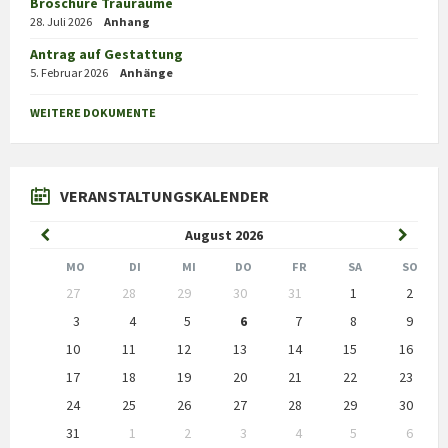
Broschüre Trauräume
28. Juli 2026
Anhang
Antrag auf Gestattung
5. Februar 2026
Anhänge
WEITERE DOKUMENTE
VERANSTALTUNGSKALENDER
Previous
Next
August
2026
Month
Month
MO
DI
MI
DO
FR
SA
SO
Skip
27
28
29
30
31
1
2
calendar
days
3
4
5
6
7
8
9
10
11
12
13
14
15
16
17
18
19
20
21
22
23
24
25
26
27
28
29
30
31
1
2
3
4
5
6