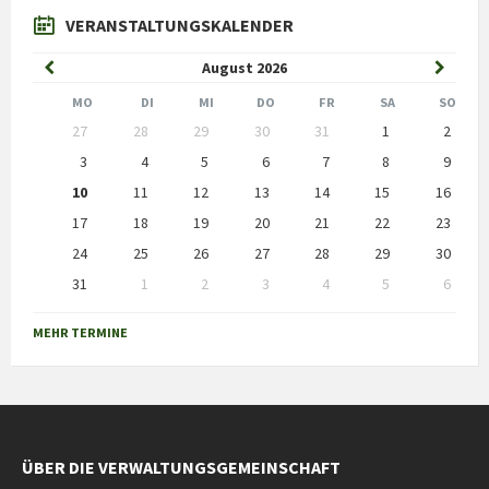
VERANSTALTUNGSKALENDER
Previous
Next
August
2026
Month
Month
MO
DI
MI
DO
FR
SA
SO
Skip
27
28
29
30
31
1
2
calendar
days
3
4
5
6
7
8
9
10
11
12
13
14
15
16
17
18
19
20
21
22
23
24
25
26
27
28
29
30
31
1
2
3
4
5
6
Back
to
MEHR TERMINE
calendar
days
ÜBER DIE VERWALTUNGSGEMEINSCHAFT