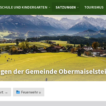
SCHULE UND KINDERGARTEN
SATZUNGEN
TOURISMUS
gen der Gemeinde Obermaiselste
art →
Feuerwehr ↓