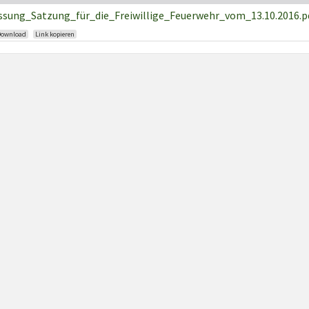
ssung_Satzung_für_die_Freiwillige_Feuerwehr_vom_13.10.2016.p
Download
Link kopieren