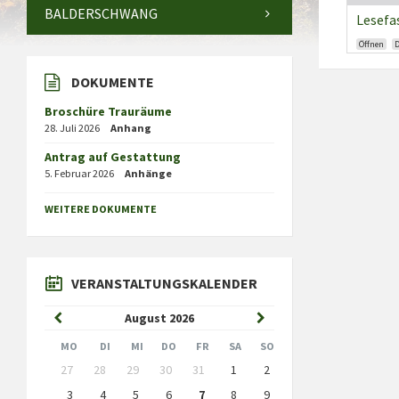
BALDERSCHWANG
Lesefa
Öffnen
DOKUMENTE
Broschüre Trauräume
28. Juli 2026
Anhang
Antrag auf Gestattung
5. Februar 2026
Anhänge
WEITERE DOKUMENTE
VERANSTALTUNGSKALENDER
Previous
Next
August
2026
Month
Month
MO
DI
MI
DO
FR
SA
SO
Skip
27
28
29
30
31
1
2
calendar
days
3
4
5
6
7
8
9