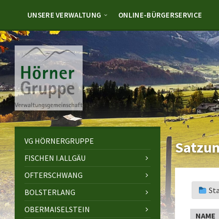
Skip
Skip
Skip
to
to
to
UNSERE VERWALTUNG
ONLINE-BÜRGERSERVICE
content
left
footer
sidebar
VG HÖRNERGRUPPE
Satzun
FISCHEN I.ALLGÄU
OFTERSCHWANG
St
BOLSTERLANG
OBERMAISELSTEIN
NAME