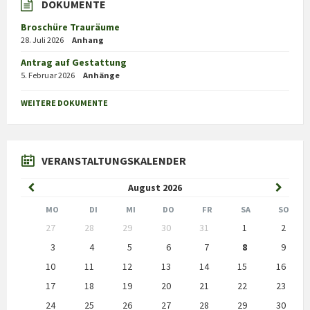
DOKUMENTE
Broschüre Trauräume
28. Juli 2026
Anhang
Antrag auf Gestattung
5. Februar 2026
Anhänge
WEITERE DOKUMENTE
VERANSTALTUNGSKALENDER
Previous
Next
August
2026
Month
Month
MO
DI
MI
DO
FR
SA
SO
Skip
27
28
29
30
31
1
2
calendar
days
3
4
5
6
7
8
9
10
11
12
13
14
15
16
17
18
19
20
21
22
23
24
25
26
27
28
29
30