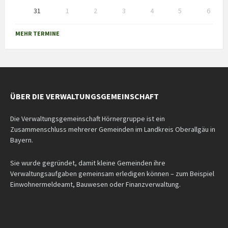
31
1
2
3
4
5
6
Back
to
MEHR TERMINE
calendar
days
ÜBER DIE VERWALTUNGSGEMEINSCHAFT
Die Verwaltungsgemeinschaft Hörnergruppe ist ein
Zusammenschluss mehrerer Gemeinden im Landkreis Oberallgäu in
Bayern.
Sie wurde gegründet, damit kleine Gemeinden ihre
Verwaltungsaufgaben gemeinsam erledigen können – zum Beispiel
Einwohnermeldeamt, Bauwesen oder Finanzverwaltung.