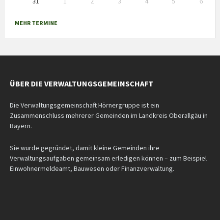
31
1
2
3
4
5
6
Back
to
MEHR TERMINE
calendar
days
ÜBER DIE VERWALTUNGSGEMEINSCHAFT
Die Verwaltungsgemeinschaft Hörnergruppe ist ein
Zusammenschluss mehrerer Gemeinden im Landkreis Oberallgäu in
Bayern.
Sie wurde gegründet, damit kleine Gemeinden ihre
Verwaltungsaufgaben gemeinsam erledigen können – zum Beispiel
Einwohnermeldeamt, Bauwesen oder Finanzverwaltung.