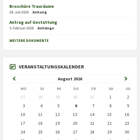
Broschüre Trauräume
28. Juli 2026
Anhang
Antrag auf Gestattung
5. Februar 2026
Anhänge
WEITERE DOKUMENTE
VERANSTALTUNGSKALENDER
Previous
Next
August
2026
Month
Month
MO
DI
MI
DO
FR
SA
SO
Skip
27
28
29
30
31
1
2
calendar
days
3
4
5
6
7
8
9
10
11
12
13
14
15
16
17
18
19
20
21
22
23
24
25
26
27
28
29
30