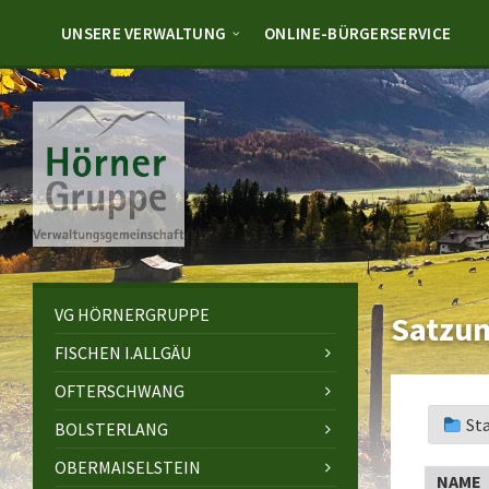
Skip
Skip
Skip
to
to
to
UNSERE VERWALTUNG
ONLINE-BÜRGERSERVICE
content
left
footer
sidebar
VG HÖRNERGRUPPE
Satzun
FISCHEN I.ALLGÄU
OFTERSCHWANG
St
BOLSTERLANG
OBERMAISELSTEIN
NAME