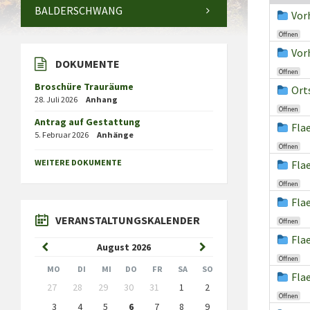
BALDERSCHWANG
Vor
Öffnen
Vor
DOKUMENTE
Öffnen
Broschüre Trauräume
Ort
28. Juli 2026
Anhang
Öffnen
Antrag auf Gestattung
Fla
5. Februar 2026
Anhänge
Öffnen
WEITERE DOKUMENTE
Fla
Öffnen
Fla
VERANSTALTUNGSKALENDER
Öffnen
Fla
Previous
Next
August
2026
Öffnen
Month
Month
MO
DI
MI
DO
FR
SA
SO
Fla
Skip
27
28
29
30
31
1
2
calendar
Öffnen
days
3
4
5
6
7
8
9