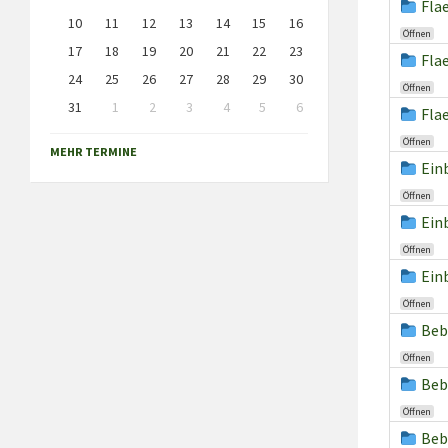
Fla
10
11
12
13
14
15
16
Öffnen
17
18
19
20
21
22
23
Fla
24
25
26
27
28
29
30
Öffnen
31
1
2
3
4
5
6
Fla
Back
Öffnen
to
MEHR TERMINE
calendar
Ein
days
Öffnen
Ein
Öffnen
Ein
Öffnen
Beb
Öffnen
Beb
Öffnen
Beb