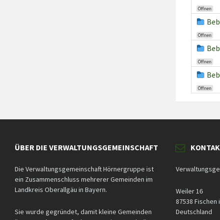
Öffnen
Beb
Öffnen
Beb
Öffnen
Beb
Öffnen
ÜBER DIE VERWALTUNGSGEMEINSCHAFT
KONTA
Die Verwaltungsgemeinschaft Hörnergruppe ist
Verwaltungsge
ein Zusammenschluss mehrerer Gemeinden im
Landkreis Oberallgäu in Bayern.
Weiler 16
87538 Fischen i
Sie wurde gegründet, damit kleine Gemeinden
Deutschland