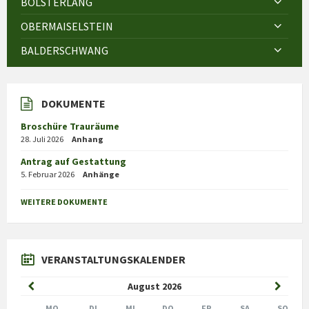
BOLSTERLANG
OBERMAISELSTEIN
BALDERSCHWANG
DOKUMENTE
Broschüre Trauräume
28. Juli 2026
Anhang
Antrag auf Gestattung
5. Februar 2026
Anhänge
WEITERE DOKUMENTE
VERANSTALTUNGSKALENDER
Previous
Next
August
2026
Month
Month
MO
DI
MI
DO
FR
SA
SO