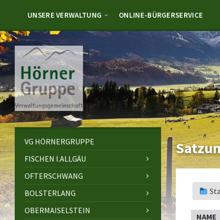
Skip
Skip
Skip
to
to
to
UNSERE VERWALTUNG
ONLINE-BÜRGERSERVICE
content
left
footer
sidebar
VG HÖRNERGRUPPE
Satzun
FISCHEN I.ALLGÄU
OFTERSCHWANG
St
BOLSTERLANG
OBERMAISELSTEIN
NAME