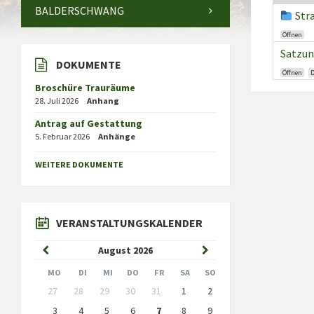
BALDERSCHWANG
Str
Öffnen
Satzun
DOKUMENTE
Öffnen
Broschüre Trauräume
28. Juli 2026
Anhang
Antrag auf Gestattung
5. Februar 2026
Anhänge
WEITERE DOKUMENTE
VERANSTALTUNGSKALENDER
Previous
Next
August
2026
Month
Month
MO
DI
MI
DO
FR
SA
SO
Skip
27
28
29
30
31
1
2
calendar
days
3
4
5
6
7
8
9