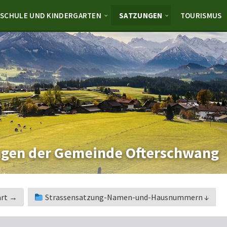
SCHULE UND KINDERGARTEN
SATZUNGEN
TOURISMUS
gen der Gemeinde Ofterschwang
art →
Strassensatzung-Namen-und-Hausnummern ↓