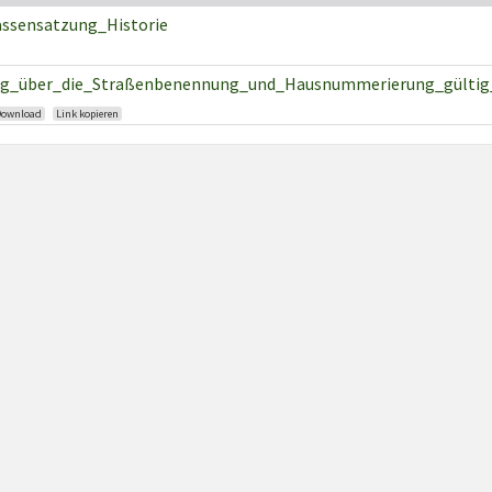
assensatzung_Historie
g_über_die_Straßenbenennung_und_Hausnummerierung_gültig_
Download
Link kopieren