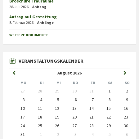
Broschüre Trauräume
28. Juli 2026
Anhang
Antrag auf Gestattung
5. Februar 2026
Anhänge
WEITERE DOKUMENTE
VERANSTALTUNGSKALENDER
Previous
Next
August
2026
Month
Month
MO
DI
MI
DO
FR
SA
SO
Skip
27
28
29
30
31
1
2
calendar
days
3
4
5
6
7
8
9
10
11
12
13
14
15
16
17
18
19
20
21
22
23
24
25
26
27
28
29
30
31
1
2
3
4
5
6