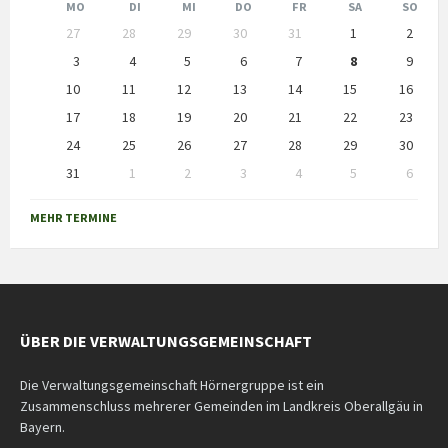
Month
Month
MO
DI
MI
DO
FR
SA
SO
Skip
27
28
29
30
31
1
2
calendar
days
3
4
5
6
7
8
9
10
11
12
13
14
15
16
17
18
19
20
21
22
23
24
25
26
27
28
29
30
31
1
2
3
4
5
6
Back
to
MEHR TERMINE
calendar
days
ÜBER DIE VERWALTUNGSGEMEINSCHAFT
Die Verwaltungsgemeinschaft Hörnergruppe ist ein
Zusammenschluss mehrerer Gemeinden im Landkreis Oberallgäu in
Bayern.