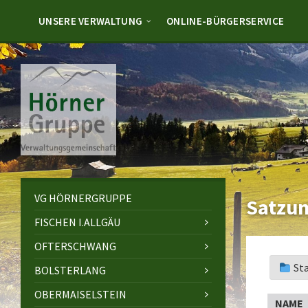
Skip
Skip
Skip
to
to
to
UNSERE VERWALTUNG
ONLINE-BÜRGERSERVICE
content
left
footer
sidebar
VG HÖRNERGRUPPE
Satzun
FISCHEN I.ALLGÄU
OFTERSCHWANG
St
BOLSTERLANG
OBERMAISELSTEIN
NAME