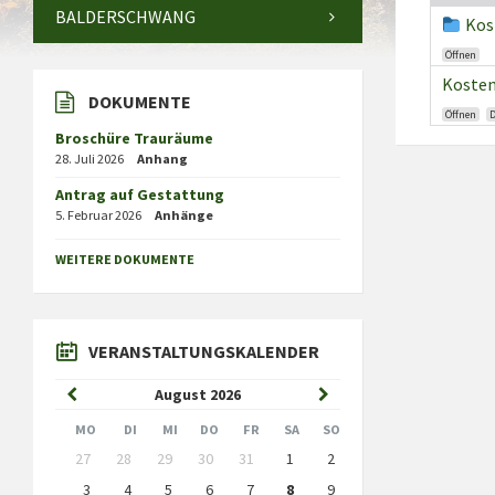
BALDERSCHWANG
Kos
Öffnen
Kosten
DOKUMENTE
Öffnen
Broschüre Trauräume
28. Juli 2026
Anhang
Antrag auf Gestattung
5. Februar 2026
Anhänge
WEITERE DOKUMENTE
VERANSTALTUNGSKALENDER
Previous
Next
August
2026
Month
Month
MO
DI
MI
DO
FR
SA
SO
Skip
27
28
29
30
31
1
2
calendar
days
3
4
5
6
7
8
9