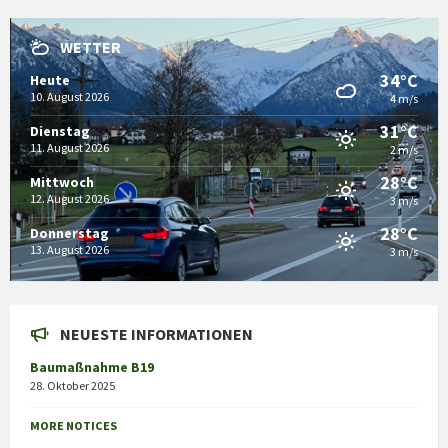
WETTER
34°C
Heute
10. August 2026
4 m/s
31°C
Dienstag
11. August 2026
2 m/s
28°C
Mittwoch
12. August 2026
3 m/s
28°C
Donnerstag
13. August 2026
3 m/s
NEUESTE INFORMATIONEN
Baumaßnahme B19
28. Oktober 2025
MORE NOTICES