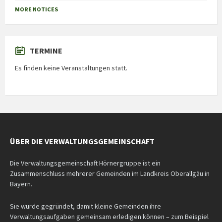
MORE NOTICES
TERMINE
Es finden keine Veranstaltungen statt.
ÜBER DIE VERWALTUNGSGEMEINSCHAFT
Die Verwaltungsgemeinschaft Hörnergruppe ist ein
Zusammenschluss mehrerer Gemeinden im Landkreis Oberallgäu in
Bayern.
Sie wurde gegründet, damit kleine Gemeinden ihre
Verwaltungsaufgaben gemeinsam erledigen können – zum Beispiel