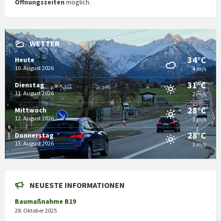
Öffnungszeiten
möglich.
WETTER
34°C
Heute
10. August 2026
4 m/s
31°C
Dienstag
11. August 2026
2 m/s
28°C
Mittwoch
12. August 2026
3 m/s
28°C
Donnerstag
13. August 2026
3 m/s
NEUESTE INFORMATIONEN
Baumaßnahme B19
28. Oktober 2025