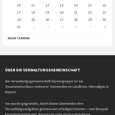
10
11
12
13
14
15
16
17
18
19
20
21
22
23
24
25
26
27
28
29
30
31
1
2
3
4
5
6
Back
to
MEHR TERMINE
calendar
days
ÜBER DIE VERWALTUNGSGEMEINSCHAFT
Die Verwaltungsgemeinschaft Hörnergruppe ist ein
Zusammenschluss mehrerer Gemeinden im Landkreis Oberallgäu in
Bayern.
Sie wurde gegründet, damit kleine Gemeinden ihre
Verwaltungsaufgaben gemeinsam erledigen können – zum Beispiel
Einwohnermeldeamt, Bauwesen oder Finanzverwaltung.