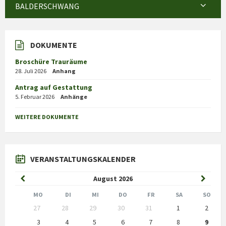
BALDERSCHWANG
DOKUMENTE
Broschüre Trauräume
28. Juli 2026
Anhang
Antrag auf Gestattung
5. Februar 2026
Anhänge
WEITERE DOKUMENTE
VERANSTALTUNGSKALENDER
Previous
Next
August
2026
Month
Month
MO
DI
MI
DO
FR
SA
SO
Skip
27
28
29
30
31
1
2
calendar
days
3
4
5
6
7
8
9