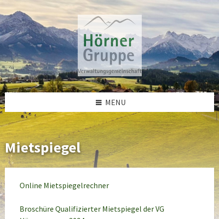
Skip
Skip
Skip
to
to
to
content
left
footer
sidebar
MENU
Mietspiegel
Online Mietspiegelrechner
Broschüre Qualifizierter Mietspiegel der VG