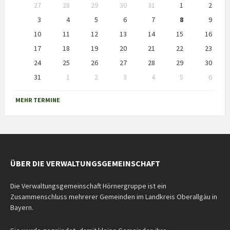
Skip
27
28
29
30
31
1
2
calendar
days
3
4
5
6
7
8
9
10
11
12
13
14
15
16
17
18
19
20
21
22
23
24
25
26
27
28
29
30
31
1
2
3
4
5
6
Back
to
MEHR TERMINE
calendar
days
ÜBER DIE VERWALTUNGSGEMEINSCHAFT
Die Verwaltungsgemeinschaft Hörnergruppe ist ein
Zusammenschluss mehrerer Gemeinden im Landkreis Oberallgäu in
Bayern.