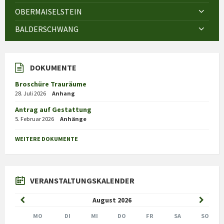
OBERMAISELSTEIN
BALDERSCHWANG
DOKUMENTE
Broschüre Trauräume
28. Juli 2026
Anhang
Antrag auf Gestattung
5. Februar 2026
Anhänge
WEITERE DOKUMENTE
VERANSTALTUNGSKALENDER
Previous
Next
August
2026
Month
Month
MO
DI
MI
DO
FR
SA
SO