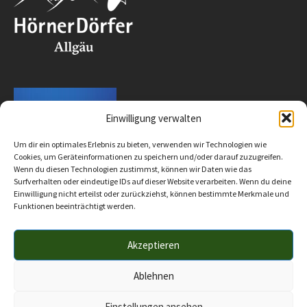
Einwilligung verwalten
Um dir ein optimales Erlebnis zu bieten, verwenden wir Technologien wie
Cookies, um Geräteinformationen zu speichern und/oder darauf zuzugreifen.
Wenn du diesen Technologien zustimmst, können wir Daten wie das
Surfverhalten oder eindeutige IDs auf dieser Website verarbeiten. Wenn du deine
Einwilligung nicht erteilst oder zurückziehst, können bestimmte Merkmale und
Funktionen beeinträchtigt werden.
Akzeptieren
Impressum
Datenschutz
Barrierefreiheit
© 2025 Verwaltungsgemeinschaft Hörnergruppe
Ablehnen
Einstellungen ansehen