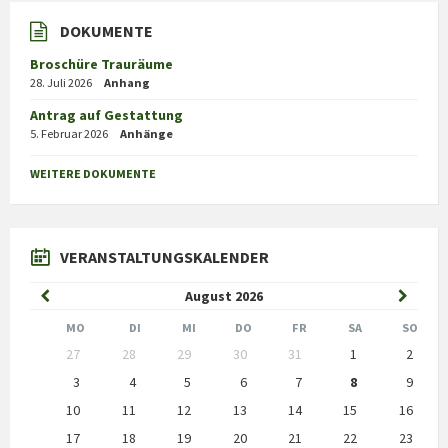
DOKUMENTE
Broschüre Trauräume
28. Juli 2026
Anhang
Antrag auf Gestattung
5. Februar 2026
Anhänge
WEITERE DOKUMENTE
VERANSTALTUNGSKALENDER
Previous
Next
August
2026
Month
Month
MO
DI
MI
DO
FR
SA
SO
Skip
27
28
29
30
31
1
2
calendar
days
3
4
5
6
7
8
9
10
11
12
13
14
15
16
17
18
19
20
21
22
23