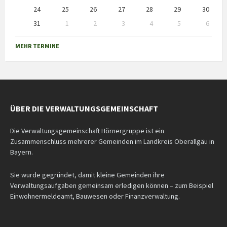
24
25
26
27
28
29
30
31
1
2
3
4
5
6
Back
to
MEHR TERMINE
calendar
days
ÜBER DIE VERWALTUNGSGEMEINSCHAFT
Die Verwaltungsgemeinschaft Hörnergruppe ist ein
Zusammenschluss mehrerer Gemeinden im Landkreis Oberallgäu in
Bayern.
Sie wurde gegründet, damit kleine Gemeinden ihre
Verwaltungsaufgaben gemeinsam erledigen können – zum Beispiel
Einwohnermeldeamt, Bauwesen oder Finanzverwaltung.