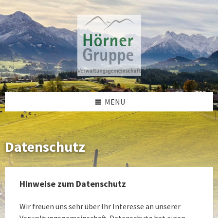
Skip
Skip
Skip
to
to
to
content
left
footer
sidebar
MENU
Datenschutz
Hinweise zum Datenschutz
Wir freuen uns sehr über Ihr Interesse an unserer
Verwaltungsgemeinschaft. Datenschutz hat einen