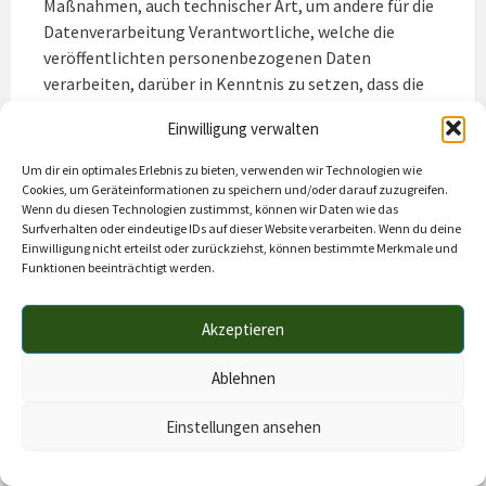
Maßnahmen, auch technischer Art, um andere für die
Datenverarbeitung Verantwortliche, welche die
veröffentlichten personenbezogenen Daten
verarbeiten, darüber in Kenntnis zu setzen, dass die
betroffene Person von diesen anderen für die
Einwilligung verwalten
Datenverarbeitung Verantwortlichen die Löschung
sämtlicher Links zu diesen personenbezogenen
Um dir ein optimales Erlebnis zu bieten, verwenden wir Technologien wie
Daten oder von Kopien oder Replikationen dieser
Cookies, um Geräteinformationen zu speichern und/oder darauf zuzugreifen.
Wenn du diesen Technologien zustimmst, können wir Daten wie das
personenbezogenen Daten verlangt hat, soweit die
Surfverhalten oder eindeutige IDs auf dieser Website verarbeiten. Wenn du deine
Verarbeitung nicht erforderlich ist. Der Mitarbeiter
Einwilligung nicht erteilst oder zurückziehst, können bestimmte Merkmale und
der Verwaltungsgemeinschaft Hörnergruppe wird im
Funktionen beeinträchtigt werden.
Einzelfall das Notwendige veranlassen.
Akzeptieren
e) Recht auf Einschränkung der Verarbeitung
Jede von der Verarbeitung personenbezogener Daten
Ablehnen
betroffene Person hat das vom Europäischen
Richtlinien- und Verordnungsgeber gewährte Recht,
Einstellungen ansehen
von dem Verantwortlichen die Einschränkung der
Verarbeitung zu verlangen, wenn eine der folgenden