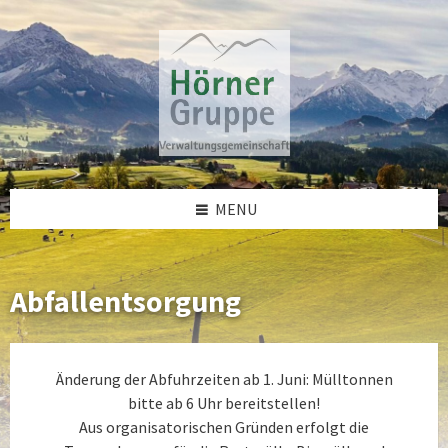
Skip
Skip
Skip
to
to
to
content
left
footer
sidebar
MENU
Abfallentsorgung
Änderung der Abfuhrzeiten ab 1. Juni: Mülltonnen
bitte ab 6 Uhr bereitstellen!
Aus organisatorischen Gründen erfolgt die