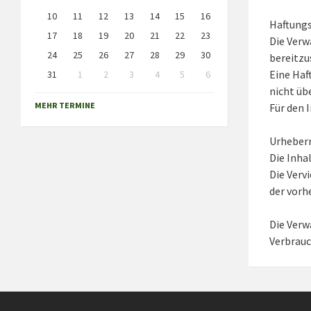
10
11
12
13
14
15
16
Haftung
17
18
19
20
21
22
23
Die Verw
24
25
26
27
28
29
30
bereitzu
Eine Haf
31
1
2
3
4
5
6
Back
nicht ü
to
MEHR TERMINE
Für den 
calendar
days
Urheber
Die Inha
Die Verv
der vor
Die Verw
Verbrauc