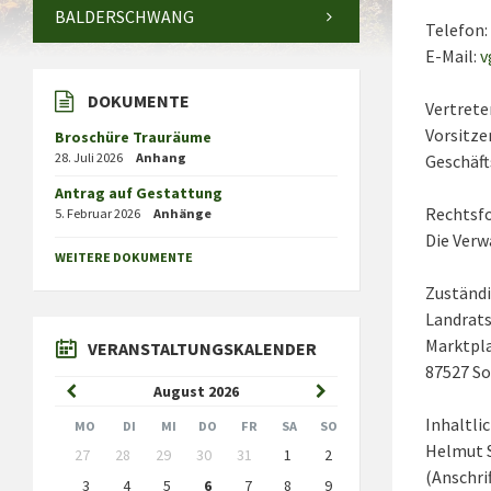
BALDERSCHWANG
Telefon:
E-Mail:
v
DOKUMENTE
Vertrete
Vorsitze
Broschüre Trauräume
28. Juli 2026
Anhang
Geschäft
Antrag auf Gestattung
Rechtsf
5. Februar 2026
Anhänge
Die Verw
WEITERE DOKUMENTE
Zuständ
Landrat
Marktpla
VERANSTALTUNGSKALENDER
87527 S
Previous
Next
August
2026
Month
Month
Inhaltli
MO
DI
MI
DO
FR
SA
SO
Skip
Helmut S
27
28
29
30
31
1
2
calendar
(Anschri
days
3
4
5
6
7
8
9