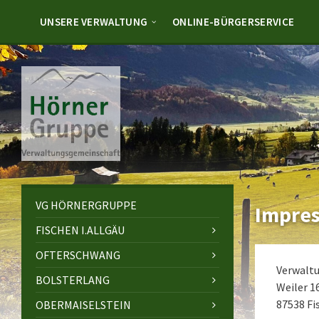
Skip
Skip
Skip
to
to
to
UNSERE VERWALTUNG
ONLINE-BÜRGERSERVICE
content
left
footer
sidebar
VG HÖRNERGRUPPE
Impre
FISCHEN I.ALLGÄU
OFTERSCHWANG
Verwalt
BOLSTERLANG
Weiler 1
87538 Fis
OBERMAISELSTEIN