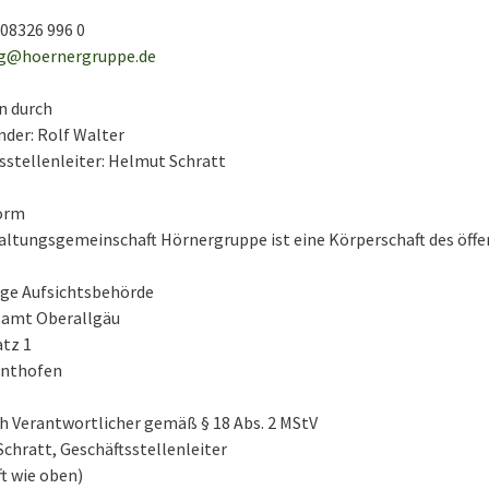
 08326 996 0
g@hoernergruppe.de
n durch
nder: Rolf Walter
sstellenleiter: Helmut Schratt
orm
altungsgemeinschaft Hörnergruppe ist eine Körperschaft des öffe
ige Aufsichtsbehörde
samt Oberallgäu
tz 1
onthofen
ch Verantwortlicher gemäß § 18 Abs. 2 MStV
chratt, Geschäftsstellenleiter
ft wie oben)