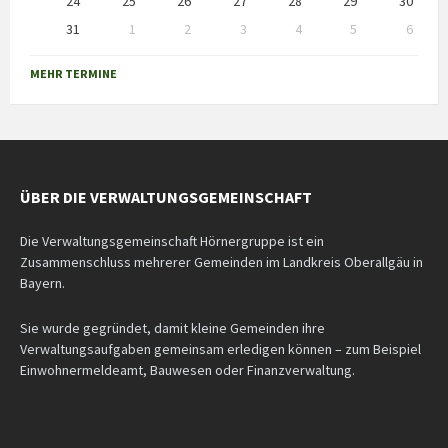
24
25
26
27
28
29
30
31
1
2
3
4
5
6
Back
to
MEHR TERMINE
calendar
days
ÜBER DIE VERWALTUNGSGEMEINSCHAFT
Die Verwaltungsgemeinschaft Hörnergruppe ist ein
Zusammenschluss mehrerer Gemeinden im Landkreis Oberallgäu in
Bayern.
Sie wurde gegründet, damit kleine Gemeinden ihre
Verwaltungsaufgaben gemeinsam erledigen können – zum Beispiel
Einwohnermeldeamt, Bauwesen oder Finanzverwaltung.