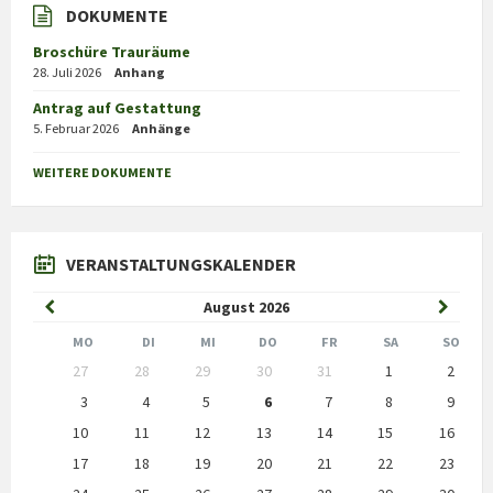
DOKUMENTE
Broschüre Trauräume
28. Juli 2026
Anhang
Antrag auf Gestattung
5. Februar 2026
Anhänge
WEITERE DOKUMENTE
VERANSTALTUNGSKALENDER
Previous
Next
August
2026
Month
Month
MO
DI
MI
DO
FR
SA
SO
Skip
27
28
29
30
31
1
2
calendar
days
3
4
5
6
7
8
9
10
11
12
13
14
15
16
17
18
19
20
21
22
23