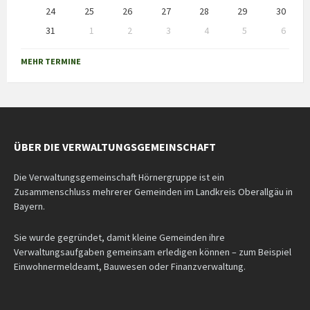
24
25
26
27
28
29
30
31
1
2
3
4
5
6
Back
to
MEHR TERMINE
calendar
days
ÜBER DIE VERWALTUNGSGEMEINSCHAFT
Die Verwaltungsgemeinschaft Hörnergruppe ist ein
Zusammenschluss mehrerer Gemeinden im Landkreis Oberallgäu in
Bayern.
Sie wurde gegründet, damit kleine Gemeinden ihre
Verwaltungsaufgaben gemeinsam erledigen können – zum Beispiel
Einwohnermeldeamt, Bauwesen oder Finanzverwaltung.