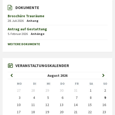
DOKUMENTE
Broschüre Trauräume
28. Juli 2026
Anhang
Antrag auf Gestattung
5. Februar 2026
Anhänge
WEITERE DOKUMENTE
VERANSTALTUNGSKALENDER
Previous
Next
August
2026
Month
Month
MO
DI
MI
DO
FR
SA
SO
Skip
27
28
29
30
31
1
2
calendar
days
3
4
5
6
7
8
9
10
11
12
13
14
15
16
17
18
19
20
21
22
23