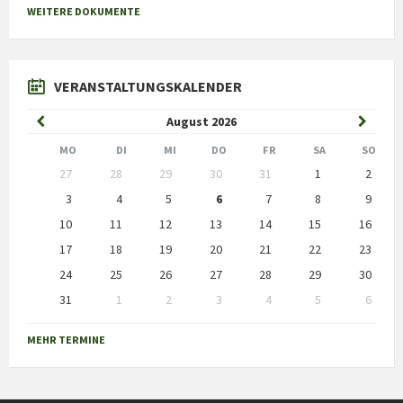
WEITERE DOKUMENTE
VERANSTALTUNGSKALENDER
Previous
Next
August
2026
Month
Month
MO
DI
MI
DO
FR
SA
SO
Skip
27
28
29
30
31
1
2
calendar
days
3
4
5
6
7
8
9
10
11
12
13
14
15
16
17
18
19
20
21
22
23
24
25
26
27
28
29
30
31
1
2
3
4
5
6
Back
to
MEHR TERMINE
calendar
days