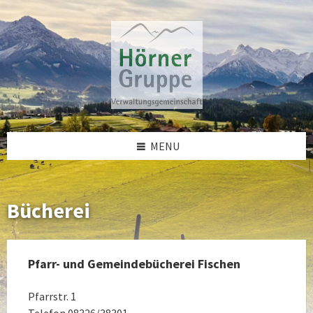
Skip
Skip
Skip
to
to
to
content
left
footer
sidebar
MENU
Bücherei
Pfarr- und Gemeindebücherei Fische
n
Pfarrstr. 1
Telefon 08326/38301