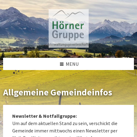
Skip
Skip
Skip
to
to
to
content
left
footer
sidebar
MENU
Allgemeine Gemeindeinfos
Newsletter & Notfallgruppe:
Um auf dem aktuellen Stand zu sein, verschickt die
Gemeinde immer mittwochs einen Newsletter per