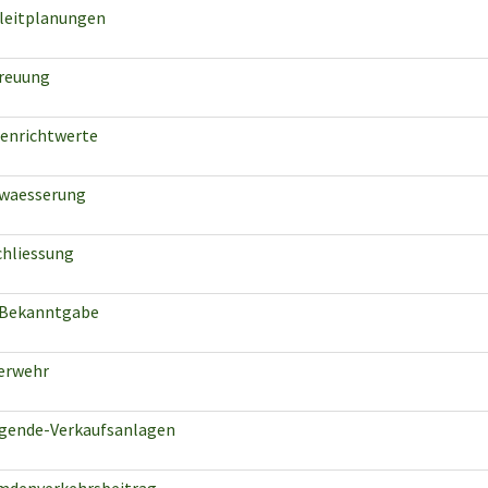
leitplanungen
reuung
enrichtwerte
waesserung
chliessung
Bekanntgabe
erwehr
egende-Verkaufsanlagen