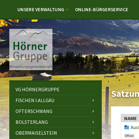
Skip
Skip
Skip
to
to
to
UNSERE VERWALTUNG
ONLINE-BÜRGERSERVICE
content
left
footer
sidebar
VG HÖRNERGRUPPE
Satzun
FISCHEN I.ALLGÄU
OFTERSCHWANG
NAME
BOLSTERLANG
Aus
OBERMAISELSTEIN
Öffnen