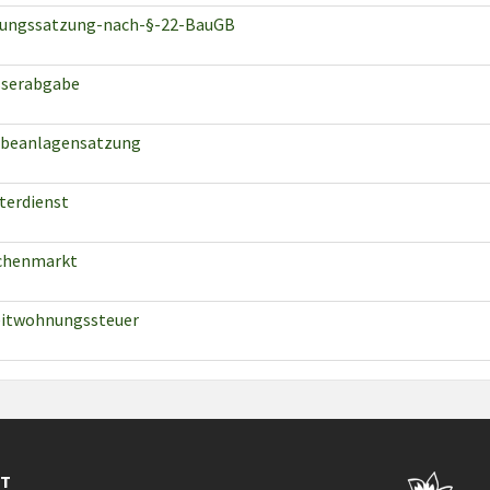
lungssatzung-nach-§-22-BauGB
serabgabe
beanlagensatzung
terdienst
henmarkt
itwohnungssteuer
KT