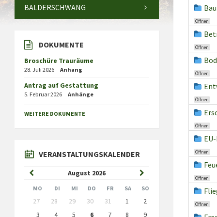
BALDERSCHWANG
Bau
Öffnen
Bet
DOKUMENTE
Öffnen
Bod
Broschüre Trauräume
28. Juli 2026
Anhang
Öffnen
Antrag auf Gestattung
Ent
5. Februar 2026
Anhänge
Öffnen
Ers
WEITERE DOKUMENTE
Öffnen
EU-
Öffnen
VERANSTALTUNGSKALENDER
Feu
Previous
Next
August
2026
Öffnen
Month
Month
MO
DI
MI
DO
FR
SA
SO
Fli
Skip
27
28
29
30
31
1
2
Öffnen
calendar
days
3
4
5
6
7
8
9