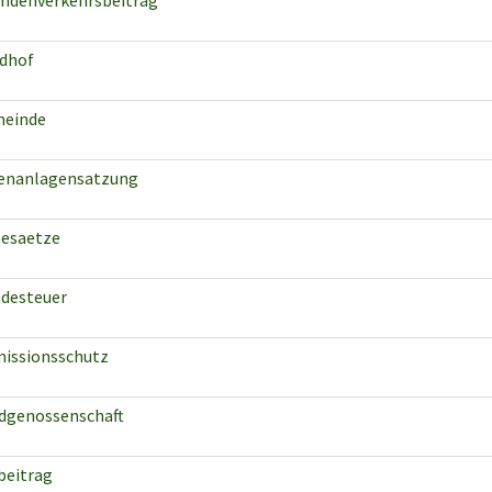
mdenverkehrsbeitrag
edhof
einde
enanlagensatzung
esaetze
desteuer
issionsschutz
dgenossenschaft
beitrag