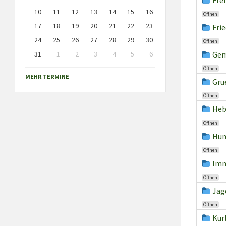
Fre
10
11
12
13
14
15
16
Öffnen
17
18
19
20
21
22
23
Fri
24
25
26
27
28
29
30
Öffnen
31
1
2
3
4
5
6
Gem
Back
Öffnen
to
MEHR TERMINE
calendar
Gru
days
Öffnen
Heb
Öffnen
Hun
Öffnen
Imm
Öffnen
Jag
Öffnen
Kur