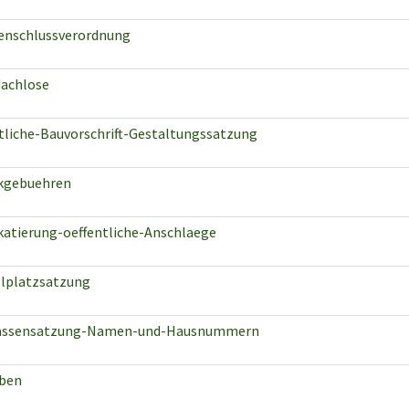
enschlussverordnung
achlose
tliche-Bauvorschrift-Gestaltungssatzung
kgebuehren
katierung-oeffentliche-Anschlaege
llplatzsatzung
assensatzung-Namen-und-Hausnummern
ben