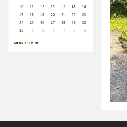
10
11
12
13
14
15
16
17
18
19
20
21
22
23
24
25
26
27
28
29
30
31
1
2
3
4
5
6
Back
to
MEHR TERMINE
calendar
days