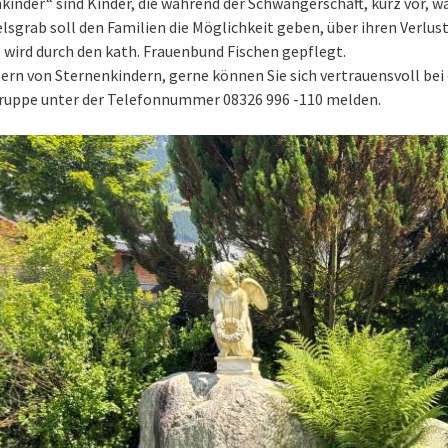
kinder“ sind Kinder, die während der Schwangerschaft, kurz vor, w
lsgrab soll den Familien die Möglichkeit geben, über ihren Verlu
 wird durch den kath. Frauenbund Fischen gepflegt.
tern von Sternenkindern, gerne können Sie sich vertrauensvoll b
ruppe unter der Telefonnummer 08326 996 -110 melden.