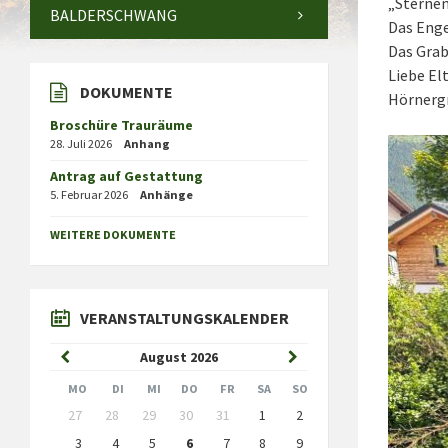
„Sternen
BALDERSCHWANG
Das Enge
Das Grab
Liebe El
DOKUMENTE
Hörnerg
Broschüre Trauräume
28. Juli 2026
Anhang
Antrag auf Gestattung
5. Februar 2026
Anhänge
WEITERE DOKUMENTE
VERANSTALTUNGSKALENDER
Previous
Next
August
2026
Month
Month
MO
DI
MI
DO
FR
SA
SO
Skip
27
28
29
30
31
1
2
calendar
days
3
4
5
6
7
8
9