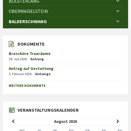
BOLSTERLANG
OBERMAISELSTEIN
BALDERSCHWANG
DOKUMENTE
Broschüre Trauräume
28. Juli 2026
Anhang
Antrag auf Gestattung
5. Februar 2026
Anhänge
WEITERE DOKUMENTE
VERANSTALTUNGSKALENDER
Previous
Next
August
2026
Month
Month
MO
DI
MI
DO
FR
SA
SO