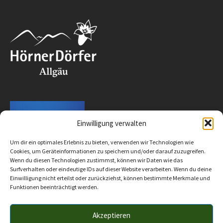
Einwilligung verwalten
Um dir ein optimales Erlebnis zu bieten, verwenden wir Technologien wie
Cookies, um Geräteinformationen zu speichern und/oder darauf zuzugreifen.
Wenn du diesen Technologien zustimmst, können wir Daten wie das
Surfverhalten oder eindeutige IDs auf dieser Website verarbeiten. Wenn du deine
Einwilligung nicht erteilst oder zurückziehst, können bestimmte Merkmale und
Funktionen beeinträchtigt werden.
Akzeptieren
Impressum
Datenschutz
Barrierefreiheit