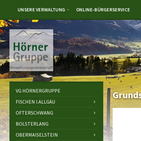
Skip
Skip
Skip
to
to
to
UNSERE VERWALTUNG
ONLINE-BÜRGERSERVICE
content
left
footer
sidebar
VG HÖRNERGRUPPE
Grund
FISCHEN I.ALLGÄU
OFTERSCHWANG
BOLSTERLANG
OBERMAISELSTEIN