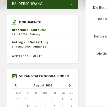
BALDERSCHWANG
Die Ber
Das Fi
DOKUMENTE
Broschüre Trauräume
28. Juli 2026
Anhang
Der Bes
Antrag auf Gestattung
5. Februar 2026
Anhänge
Die G
WEITERE DOKUMENTE
VERANSTALTUNGSKALENDER
Previous
Next
August
2026
Month
Month
MO
DI
MI
DO
FR
SA
SO
Skip
27
28
29
30
31
1
2
calendar
days
3
4
5
6
7
8
9