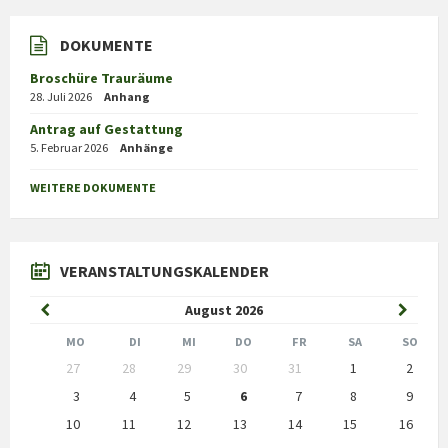
DOKUMENTE
Broschüre Trauräume
28. Juli 2026
Anhang
Antrag auf Gestattung
5. Februar 2026
Anhänge
WEITERE DOKUMENTE
VERANSTALTUNGSKALENDER
Previous
Next
August
2026
Month
Month
MO
DI
MI
DO
FR
SA
SO
Skip
27
28
29
30
31
1
2
calendar
days
3
4
5
6
7
8
9
10
11
12
13
14
15
16