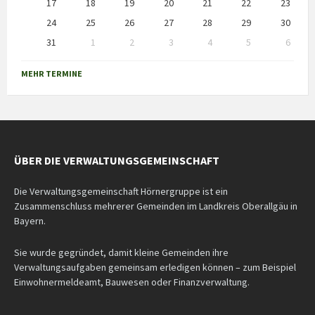
17
18
19
20
21
22
23
24
25
26
27
28
29
30
31
1
2
3
4
5
6
Back
to
MEHR TERMINE
calendar
days
ÜBER DIE VERWALTUNGSGEMEINSCHAFT
Die Verwaltungsgemeinschaft Hörnergruppe ist ein
Zusammenschluss mehrerer Gemeinden im Landkreis Oberallgäu in
Bayern.
Sie wurde gegründet, damit kleine Gemeinden ihre
Verwaltungsaufgaben gemeinsam erledigen können – zum Beispiel
Einwohnermeldeamt, Bauwesen oder Finanzverwaltung.