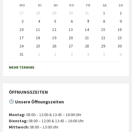
Month
Month
MO
DI
MI
DO
FR
SA
SO
Skip
27
28
29
30
31
1
2
calendar
days
3
4
5
6
7
8
9
10
11
12
13
14
15
16
17
18
19
20
21
22
23
24
25
26
27
28
29
30
31
1
2
3
4
5
6
Back
to
MEHR TERMINE
calendar
days
ÖFFNUNGSZEITEN
Unsere Öffnungszeiten
Montag:
08:00 – 12:00 & 13:45 – 16:00 Uhr
Dienstag:
08:00 – 12:00 & 13:45 – 16:00 Uhr
Mittwoch:
08:00 – 13:00 Uhr