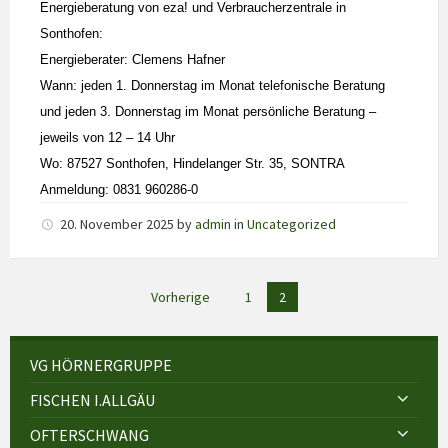
Energieberatung von eza! und Verbraucherzentrale in
Sonthofen:
Energieberater: Clemens Hafner
Wann: jeden 1. Donnerstag im Monat telefonische Beratung
und jeden 3. Donnerstag im Monat persönliche Beratung –
jeweils von 12 – 14 Uhr
Wo: 87527 Sonthofen, Hindelanger Str. 35, SONTRA
Anmeldung: 0831 960286-0
20. November 2025
by
admin
in
Uncategorized
Seitennummerierung
Vorherige
1
2
der
Beiträge
VG HÖRNERGRUPPE
FISCHEN I.ALLGÄU
OFTERSCHWANG