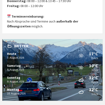
Donnerstag:
08:00 – 12:00 & 13:45 – 17:30 Uhr
Freitag:
08:00 – 12:00 Uhr
Terminvereinbarung:
Nach Absprache sind Termine auch
außerhalb der
Öffnungszeiten
möglich.
WETTER
17°C
Heute
7. August 2026
0 m/s
30°C
Samstag
8. August 2026
3 m/s
32°C
Sonntag
9. August 2026
0 m/s
32°C
Montag
10. August 2026
1 m/s