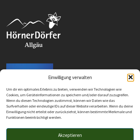
Einwilligung verwalten
Um dir ein optimales Erlebnis zu bieten, verwenden wir Technologien wie
Cookies, um Geräteinformationen zu speichern und/oder darauf zuzugreifen.
Wenn du diesen Technologien zustimmst, können wir Daten wie das
Surfverhalten oder eindeutige IDs auf dieser Website verarbeiten. Wenn du deine
Einwilligung nicht erteilst oder zurückziehst, können bestimmte Merkmale und
Funktionen beeinträchtigt werden.
Akzeptieren
Impressum
Datenschutz
Barrierefreiheit