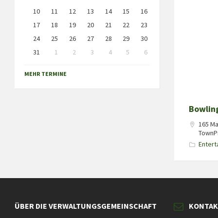
10
11
12
13
14
15
16
17
18
19
20
21
22
23
24
25
26
27
28
29
30
31
1
2
3
4
5
6
Back
to
MEHR TERMINE
calendar
days
Bowlin
165 Ma
TownPr
Entert
ÜBER DIE VERWALTUNGSGEMEINSCHAFT
KONTA