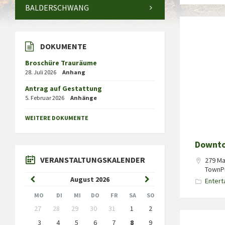
BALDERSCHWANG
DOKUMENTE
Broschüre Trauräume
28. Juli 2026
Anhang
Antrag auf Gestattung
5. Februar 2026
Anhänge
WEITERE DOKUMENTE
Downt
VERANSTALTUNGSKALENDER
279 Ma
TownPr
Previous
Next
August
2026
Entert
Month
Month
MO
DI
MI
DO
FR
SA
SO
Skip
27
28
29
30
31
1
2
calendar
days
3
4
5
6
7
8
9