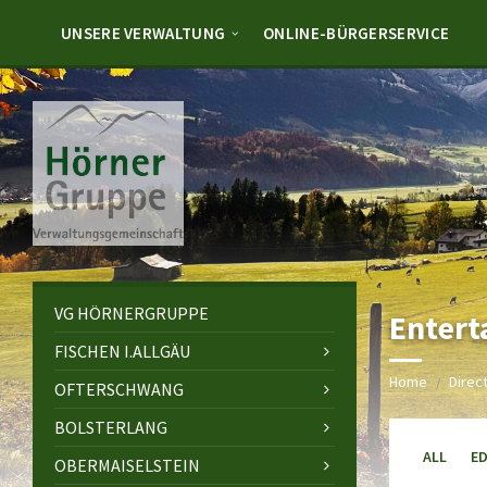
Skip
Skip
Skip
to
to
to
UNSERE VERWALTUNG
ONLINE-BÜRGERSERVICE
content
left
footer
sidebar
VG HÖRNERGRUPPE
Enter
FISCHEN I.ALLGÄU
Home
Direc
/
OFTERSCHWANG
BOLSTERLANG
ALL
E
OBERMAISELSTEIN