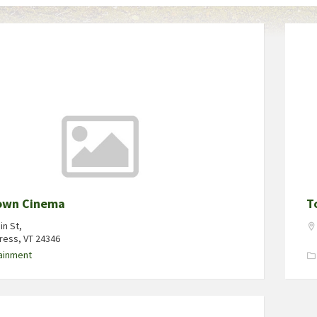
own Cinema
T
in St,
ess, VT 24346
ainment