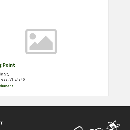
g Point
in St,
ess, VT 24346
ainment
KT