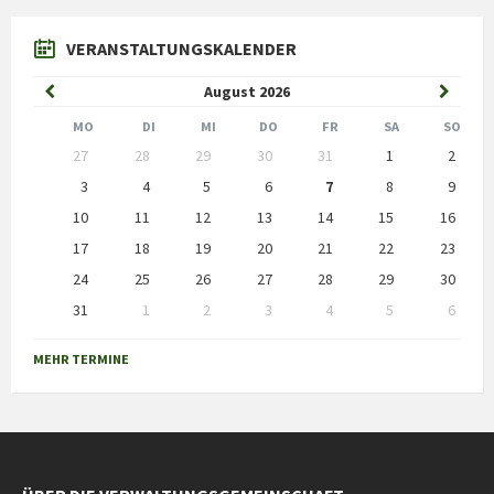
VERANSTALTUNGSKALENDER
Previous
Next
August
2026
Month
Month
MO
DI
MI
DO
FR
SA
SO
Skip
27
28
29
30
31
1
2
calendar
days
3
4
5
6
7
8
9
10
11
12
13
14
15
16
17
18
19
20
21
22
23
24
25
26
27
28
29
30
31
1
2
3
4
5
6
Back
to
MEHR TERMINE
calendar
days